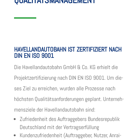
QUA­LI­TÄTS­MA­NAGE­MENT
HAVEL­LAND­AU­TO­BAHN IST ZER­TI­FI­ZIERT NACH
DIN EN ISO 9001
Die Havel­land­au­to­bahn GmbH & Co. KG erhielt die
Pro­jekt­zer­ti­fi­zie­rung nach DIN EN ISO 9001. Um die­
ses Ziel zu errei­chen, wur­den alle Pro­zesse nach
höchs­ten Qua­li­täts­an­for­de­run­gen geplant. Unter­neh­
mens­ziele der Havel­land­au­to­bahn sind:
Zufrie­den­heit des Auf­trag­ge­bers Bun­des­re­pu­blik
Deutsch­land mit der Vertragserfüllung
Kun­den­zu­frie­den­heit (Auf­trag­ge­ber, Nut­zer, Anrai­