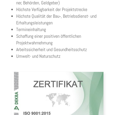
ner, Behör­den, Geldgeber)
Höchste Ver­füg­bar­keit der Projektstrecke
Höchste Qua­li­tät der Bau‑, Betriebs­dienst- und
Erhaltungsleistungen
Ter­min­ein­hal­tung
Schaf­fung einer posi­ti­ven öffent­li­chen
Projektwahrnehmung
Arbeits­si­cher­heit und Gesundheitsschutz
Umwelt- und Naturschutz