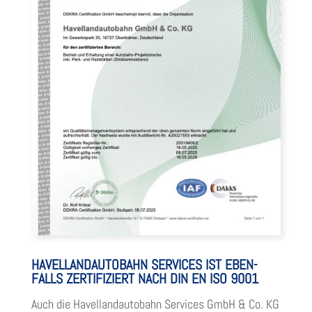
HAVEL­LAND­AU­TO­BAHN SER­VICES IST EBEN­
FALLS ZER­TI­FI­ZIERT NACH DIN EN ISO 9001
Auch die Havel­land­au­to­bahn Ser­vices GmbH & Co. KG