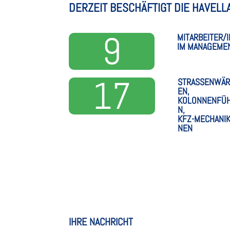
DER­ZEIT BESCHÄF­TIGT DIE HAVE
9
MITARBEITER/
IM MANAGEME
17
STRASSENWÄRT
N, K
OLONNENFÜHE
,
KFZ-MECHA­NI­
NEN
IHRE NACHRICHT