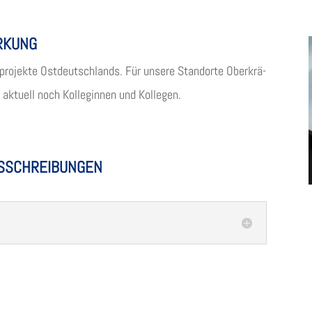
ÄRKUNG
r­pro­jekte Ost­deutsch­lands. Für unsere Stand­orte Ober­krä­
aktu­ell noch Kol­le­gin­nen und Kollegen.
USSCHREIBUNGEN