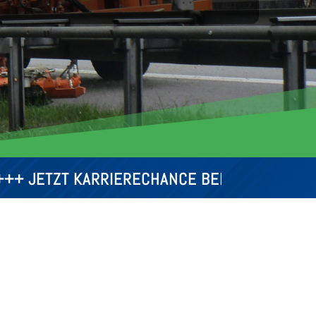
ZT KAR­RIE­RE­CHANCE BEI UNS NUT­ZEN: BEW