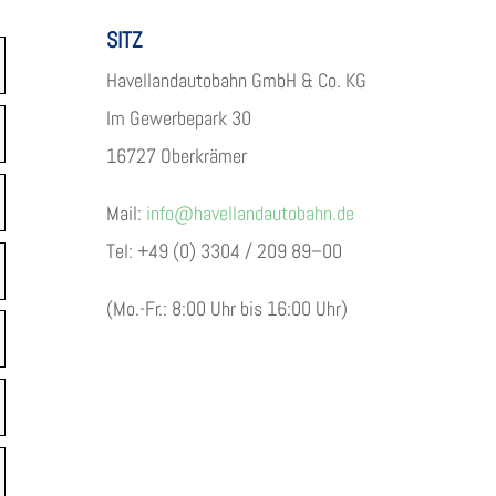
SITZ
Havel­land­au­to­bahn GmbH & Co. KG
Im Gewer­be­park 30
16727 Ober­krä­mer
Mail:
info@havellandautobahn.de
Tel: +49 (0) 3304 / 209 89–00
(Mo.-Fr.: 8:00 Uhr bis 16:00 Uhr)