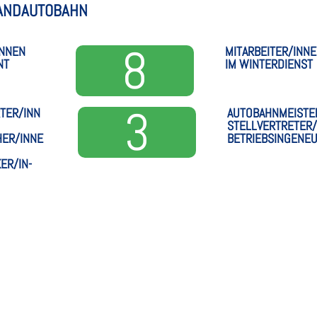
LLANDAUTOBAHN
8
INNEN
MITARBEITER/INN
NT
IM WIN­TER­DIENST
3
ER/INNE
AUTOBAHNMEISTER
STELLVERTRETER/
R/INNEN
BETRIEBSINGENEU
KER/IN­