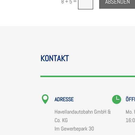
=
ABSENDEN
8 + 5
KON­TAKT


ADRESSE
ÖFF­
Havel­land­au­to­bahn GmbH &
Mo. b
Co. KG
16:0
Im Gewer­be­park 30