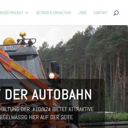
UNSER PRO­JEKT
BETRIEB & ERHALTUNG
JOBS
KON­TAKT
F DER AUTOBAHN
RHALTUNG DER A10/A24 BIETET ATTRAKTIVE
EGELMÄSSIG HIER AUF DER SEITE