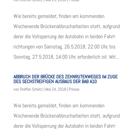
Wie bereits gemel­det, fin­den am kom­men­den
Wochen­ende Brü­cken­ab­bruch­ar­bei­ten statt, auf­grund
derer die Voll­sper­rung der Auto­bahn in bei­den Fahrt­
rich­tun­gen von Sams­tag, 26.5.2018, 22:00 Uhr, bis
Sonn­tag, 27.5.2018, 14:00 Uhr, erfor­der­lich ist. Mit...
ABBRUCH DER BRÜCKE DES ZEHNRUTENWEGES IM ZUGE
DES SECHSTREIFIGEN AUSBAUS DER BAB A10
von
Steffen Schütz
|
Mai 24, 2018
|
Presse
Wie bereits gemel­det, fin­den am kom­men­den
Wochen­ende Brü­cken­ab­bruch­ar­bei­ten statt, auf­grund
derer die Voll­sper­rung der Auto­bahn in bei­den Fahrt­