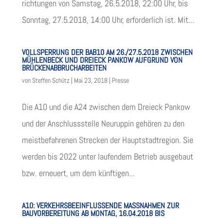
rich­tun­gen von Sams­tag, 26.5.2018, 22:00 Uhr, bis
Sonn­tag, 27.5.2018, 14:00 Uhr, erfor­der­lich ist. Mit...
VOLLSPERRUNG DER BAB10 AM 26./27.5.2018 ZWISCHEN
MÜHLENBECK UND DREIECK PANKOW AUFGRUND VON
BRÜCKENABBRUCHARBEITEN
von
Steffen Schütz
|
Mai 23, 2018
|
Presse
Die A10 und die A24 zwi­schen dem Drei­eck Pan­kow
und der Anschluss­stelle Neu­rup­pin gehö­ren zu den
meist­be­fah­re­nen Stre­cken der Haupt­stadt­re­gion. Sie
wer­den bis 2022 unter lau­fen­dem Betrieb aus­ge­baut
bzw. erneu­ert, um dem künf­ti­gen...
A10: VERKEHRSBEEINFLUSSENDE MASSNAHMEN ZUR
BAUVORBEREITUNG AB MONTAG, 16.04.2018 BIS