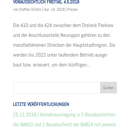
VORAUSSICHTLICH FREITAG, 4.5.2018
von
Steffen Schütz
|
Apr. 14, 2018
|
Presse
Die A10 und die A24 zwi­schen dem Drei­eck Pan­kow
und der Anschluss­stelle Neu­rup­pin gehö­ren zu den
meist­be­fah­re­nen Stre­cken der Haupt­stadt­re­gion. Sie
wer­den bis 2022 unter lau­fen­dem Betrieb aus­ge­
baut bzw. erneu­ert, um dem künf­ti­gen...
LETZTE VER­ÖF­FENT­LI­CHUN­GEN
25.11.2018 | Ver­kehrs­um­le­gung in 2 Bau­ab­schnit­ten
der BAB10 und 1 Bau­ab­schnitt der BAB24 mit jeweils