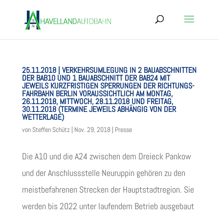
25.11.2018 | VER­KEHRS­UM­LE­GUNG IN 2 BAU­AB­SCHNIT­TEN
DER BAB10 UND 1 BAU­AB­SCHNITT DER BAB24 MIT
JEWEILS KURZ­FRIS­TI­GEN SPER­RUN­GEN DER RICH­TUNGS­
FAHR­BAHN BER­LIN VOR­AUS­SICHT­LICH AM MON­TAG,
26.11.2018, MITT­WOCH, 28.11.2018 UND FREI­TAG,
30.11.2018 (TER­MINE JEWEILS ABHÄN­GIG VON DER
WETTERLAGE)
von
Steffen Schütz
|
Nov. 29, 2018
|
Presse
Die A10 und die A24 zwi­schen dem Drei­eck Pan­kow
und der Anschluss­stelle Neu­rup­pin gehö­ren zu den
meist­be­fah­re­nen Stre­cken der Haupt­stadt­re­gion. Sie
wer­den bis 2022 unter lau­fen­dem Betrieb aus­ge­baut