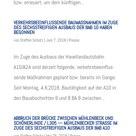
bzw. erneu­ert, um dem künf­ti­gen...
VERKEHRSBEEINFLUSSENDE BAUMASSNAHMEN IM ZUGE
DES SECHSSTREIFIGEN AUSBAUS DER BAB 10 HABEN
BEGONNEN
von
Steffen Schütz
|
Juni 7, 2018
|
Presse
Im Zuge des Aus­baus der Havel­land­au­to­bahn
A10/A24 sind der­zeit fol­gende, ver­kehrs­be­ein­flus­
sende Maß­nah­men geplant bzw. bereits im Gange:
Seit Mon­tag, 4.6.2018, Bau­tä­tig­keit auf der A10 in
den Bau­ab­schnit­ten 6 und 8 BA 8 zwi­schen...
ABBRUCH DER BRÜCKE ZWISCHEN MÜHLENBECK UND
SCHÖNERLINDE / L305 — MÜHLENBECKER STRASSE IM
ZUGE DES SECHSTREIFIGEN AUSBAUS DER BAB A10
von
Steffen Schütz
|
Mai 25, 2018
|
Presse