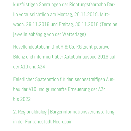
kurz­fris­ti­gen Sper­run­gen der Rich­tungs­fahr­bahn Ber­
lin vor­aus­sicht­lich am Mon­tag, 26.11.2018, Mitt­
woch, 28.11.2018 und Frei­tag, 30.11.2018 (Ter­mine
jeweils abhän­gig von der Wetterlage)
Havel­land­au­to­bahn GmbH & Co. KG zieht posi­tive
Bilanz und infor­miert über Auto­bahn­aus­bau 2019 auf
der A10 und A24
Fei­er­li­cher Spa­ten­stich für den sechs­strei­fi­gen Aus­
bau der A10 und grund­hafte Erneue­rung der A24
bis 2022
2. Regio­nal­dia­log | Bür­ger­infor­ma­ti­ons­ver­an­stal­tung
in der Fon­ta­ne­stadt Neuruppin